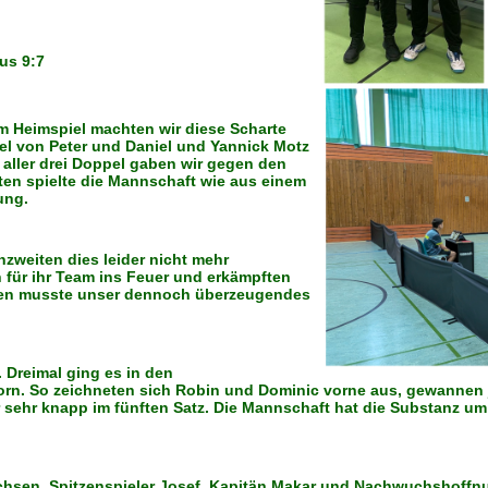
us 9:7
Im Heimspiel machten wir diese Scharte
pel von Peter und Daniel und Yannick Motz
 aller drei Doppel gaben wir gegen den
en spielte die Mannschaft wie aus einem
ung.
zweiten dies leider nicht mehr
 für ihr Team ins Feuer und erkämpften
sten musste unser dennoch überzeugendes
 Dreimal ging es in den
vorn. So zeichneten sich Robin und Dominic vorne aus, gewannen 
sehr knapp im fünften Satz. Die Mannschaft hat die Substanz um d
chsen. Spitzenspieler Josef, Kapitän Makar und Nachwuchshoffn