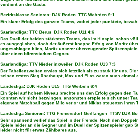
verdient an die Gäste.
Bezirksklasse Senioren: DJK Roden  TTC Wehrden 9:1
Ein klarer Erfolg des ganzen Teams, wobei jeder punktete, bewa
Saarlandliga: TTC Berus  DJK Roden U11 4:6
Das Duell der beiden stärksten Teams, das im Hinspiel schon völ
es ausgeglichen, doch der äußerst knappe Erfolg von Moritz über
ungeschlagen blieb, Moritz unserer überzeugender Spitzenspieler
über einen bärenstarken Gegner.
Saarlandliga: TTV Niederlinxweiler  DJK Roden U13 7:3
Der Tabellenzweiten erwies sich letztlich als zu stark für uns. 
seinen ersten Sieg überhaupt, Max und Elias waren auch einmal e
Landesliga: DJK Roden U15  TTG Werbeln 6:4
Ein Spiel auf hohem Niveau brachte uns den Erfolg gegen den Tab
konnten wir nicht bezwingen, ansonsten erspielte sich unser Tea
eigenem Matchball gegen Milo verlor und Niklas steuerten ihren T
Landesliga Senioren: TTG Fremersdorf-Gerlfangen  TTSV DJK Bo
Sehr spannend verlief das Spiel in der Fremde. Nach den Doppeln
Spiele leider an die Gegner und im Duell der Spitzenspieler gab 
leider nicht für etwas Zählbares aus.