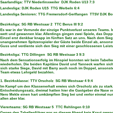
Saarlandliga: TTV Niederlinxweiler  DJK Roden U13 7:3
Landesliga: DJK Roden U15  TTG Werbeln 6:4
Landesliga Senioren: TTG Fremersdorf-Gerlfangen  TTSV DJK Bo
Bezirksliga: SG RB Westsaar 2  TTC Berus III 9:2
Es war in der Vorrunde der einzige Punktverlust unseres Teams. 
wett und gewannen klar. Allerdings gingen zwei Spiele, das Dop
Einzel erst denkbar knapp im fünften Satz an uns. Nach dem Sieg
unangenehmen Spitzenspieler der Gäste beide Einzel ab, ansonst
Guss und verdiente sich den Sieg mit einer geschlossenen Leist
Bezirksliga: TTG Dillingen  SG RB Westsaar 3 9:3
Nach dem Sensationserfolg im Hinspiel konnten wir beim Tabellen
wiederholen. Die beiden Kapitäne David und Yanneck warfen sich
sich starke Siege, David mit Barry auch noch im Doppel, anson
Team etwas Lehrgeld bezahlen.
1. Bezirksklasse: TTV Orscholz  SG RB Westsaar 4 9:4
Im Kampf um den Klassenerhalt erwies sich Orscholz als zu stark.
Entscheidungssatz, dreimal hatten hier die Gastgeber die Nase 
Nero Mekle einen hart umkämpften Sieg bei und verlor einmal nur 
allen aber klar.
Viererteams: SG RB Westsaar 5  TTC Rehlingen 0:10
Gegen den Tabellenführer war an diesem Abend kein Kraut gewa