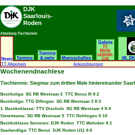
DJK
Saarlouis-
Roden
Abteilung Tischtennis
Galerie
TT-
World-
Training
Legends-
Termine
& mehr
Mannschaften
48. DK
News
Cup
TT Allgemein
Ankündigungen
Wochenendnachlese
Tischtennis: Siegmar zum dritten Male hintereinander Saar
Bezirksliga: SG RB Westsaar 2  TTC Berus III 9:2
Bezirksliga: TTG Dillingen  SG RB Westsaar 3 9:3
1. Bezirksklasse: TTV Orscholz  SG RB Westsaar 4 9:4
Viererteams: SG RB Westsaar 5  TTC Rehlingen 0:10
Bezirksklasse Senioren: DJK Roden  TTC Wehrden 9:1
Saarlandliga: TTC Berus  DJK Roden U11 4:6