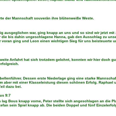
hrte der Mannschaft souverän ihre blütenweiße Weste.
lig ausgeglichen war, ging knapp an uns und so sind wir jetzt m
 die bis dahin ungeschlagene Hanna, gab den Ausschlag zu unseren
 voran ging und Leon einen wichtigen Sieg für uns beisteuerte un
Die weite Anfahrt hat sich trotzdem gelohnt, konnten wir hier doc
rfolgreich.
ellenführer. Dessen erste Niederlage ging eine starke Mannschaf
m aber mit einer Klasseleistung diesen schönen Erfolg. Raphael u
eil dazu bei.
us 9:7
 lag Bous knapp vorne, Peter stellte sich angeschlagen an die P
Stefan sein Spiel knapp ab. Die beiden Doppel und fünf Einzelerfol