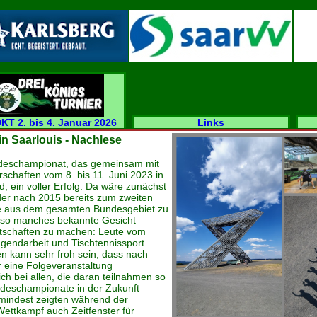
DKT 2. bis 4. Januar 2026
Links
n Saarlouis - Nachlese
undeschampionat, das gemeinsam mit
chaften vom 8. bis 11. Juni 2023 in
nd, ein voller Erfolg. Da wäre zunächst
der nach 2015 bereits zum zweiten
de aus dem gesamten Bundesgebiet zu
 so manches bekannte Gesicht
ntschaften zu machen: Leute vom
ugendarbeit und Tischtennissport.
n kann sehr froh sein, dass nach
 eine Folgeveranstaltung
ich bei allen, die daran teilnahmen so
ndeschampionate in der Zukunft
umindest zeigten während der
Wettkampf auch Zeitfenster für