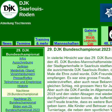
DJK
Saarlouis-
Roden
Abteilung Tischtennis
Galerie
TT-
World-
Training
Legends-
News
Termine
& mehr
Mannschaften
48. 
Cup
29. DJK Bundeschampionat 2023 i
29. DJK
Bundeschampionat
In vielerlei Hinsicht war das 29. DJK B
Infos
den 45. DJK Bundes-Mannschaftsmeisters
Ausschreibung
der Stadtgartenhalle in Saarlouis stattfa
Zeitplan
die ausrichtende DJK Saarlouis-Roden, 
Meldeliste (Stand:
Male die Ehre zuteil wurde, DJK-Freun
Voranmeldungen)
empfangen. Es war eine grosse Freude,
Presse/Reflex
wiederzutreffen, aber auch neue Bekan
Teilnehmer und Ergebnisse
gleichen Schlag, mit grossem Herz für J
Historie
Aber auch die DJK-Familie im Allgemeine
Nachlese
2019 und den vielen Absagen mal wieder
29.Bundeschampionat
durchgeführt werden konnte, die hoffentl
Nachlese 25.
viel Freude brachte, dass es weitere Bu
Bundeschampionat
geben kann. Alle Kinder und Betreuer z
Bilder vom 29.
Turniertage, die neben dem sportlichen 
Bundeschampionat 2023