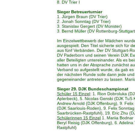
8. DV Trier I
Sieger Betreuerturnier
1. Jürgen Braun (DV Trier)
2. Jonah Sonntag (DV Trier)
3. Stanislav Gergert (DV Münster)
3. Bernd Müller (DV Rottenburg-Stuttgart
Im Einzelwettbewerb der Mädchen wurde b
ausgespielt. Den Titel sicherte sich fü
aus fünf Verbänden. Der DV Stuttgart-Ro
DV Paderborn und seinen Verein DJK Ewal
aller Beteiligten untereinander. Als es b
hatten uns in der Absprache zunächst auf
Verband so aufgestellt wurde, da gab es 
der nächsten Runde solle dann jede und 
gegeneinander antreten zu lassen. Marii
Sieger 29. DJK Bundeschampionat
Schüler 15 Einzel
: 1. Rion Dobroluka (D
Aplerbeck), 5. Nicolas Genski (DJK TuS 
Andrew Arnold (DJK Offenburg), 9. Felix
(DJK Saarlouis-Roden), 9. Felix Sonnta
Saarbrücken-Rastpfuhl), 19. Eric Zhu (D
Schülerinnen 15 Einzel
1. Mariia Bodnar 
Beryl Reisig (DJK Offenburg), 6. Adelin
Rastpfuhl)