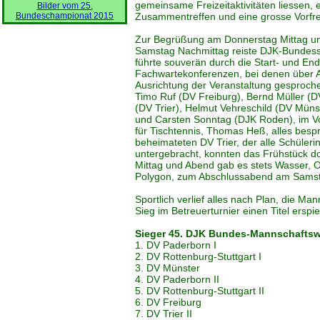
gemeinsame Freizeitaktivitäten liessen,
Bilder vom 25.
Bundeschampionat 2015
Zusammentreffen und eine grosse Vorfre
Zur Begrüßung am Donnerstag Mittag un
Samstag Nachmittag reiste DJK-Bundess
führte souverän durch die Start- und En
Fachwartekonferenzen, bei denen über A
Ausrichtung der Veranstaltung gesproche
Timo Ruf (DV Freiburg), Bernd Müller (D
(DV Trier), Helmut Vehreschild (DV Müns
und Carsten Sonntag (DJK Roden), im V
für Tischtennis, Thomas Heß, alles bes
beheimateten DV Trier, der alle Schüler
untergebracht, konnten das Frühstück do
Mittag und Abend gab es stets Wasser, O
Polygon, zum Abschlussabend am Samst
Sportlich verlief alles nach Plan, die 
Sieg im Betreuerturnier einen Titel ersp
Sieger 45. DJK Bundes-Mannschafts
1. DV Paderborn I
2. DV Rottenburg-Stuttgart I
3. DV Münster
4. DV Paderborn II
5. DV Rottenburg-Stuttgart II
6. DV Freiburg
7. DV Trier II