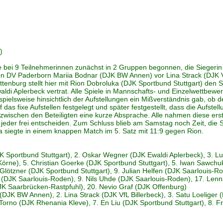
)
ei 9 Teilnehmerinnen zunächst in 2 Gruppen begonnen, die Siegerin dan
r den DV Paderborn Mariia Bodnar (DJK BW Annen) vor Lina Strack (DJK V
ttenburg stellt hier mit Rion Dobroluka (DJK Sportbund Stuttgart) den 
di Aplerbeck vertrat. Alle Spiele in Mannschafts- und Einzelwettbewer
eispielsweise hinsichtlich der Aufstellungen ein Mißverständnis gab, ob d
 das fixe Aufstellen festgelegt und später festgestellt, dass die Aufst
zwischen den Beteiligten eine kurze Absprache. Alle nahmen diese erste
jeder frei entscheiden. Zum Schluss blieb am Samstag noch Zeit, die 
a siegte in einem knappen Match im 5. Satz mit 11:9 gegen Rion.
JK Sportbund Stuttgart), 2. Oskar Wegner (DJK Ewaldi Aplerbeck), 3. L
Körne), 5. Christian Goerke (DJK Sportbund Stuttgart), 5. Iwan Sawchu
 Glötzner (DJK Sportbund Stuttgart), 9. Julian Helfen (DJK Saarlouis-R
g (DJK Saarlouis-Roden), 9. Nils Uhde (DJK Saarlouis-Roden), 17. Le
JK Saarbrücken-Rastpfuhl), 20. Nevio Graf (DJK Offenburg)
(DJK BW Annen), 2. Lina Strack (DJK VfL Billerbeck), 3. Satu Loeliger 
a Torno (DJK Rhenania Kleve), 7. En Liu (DJK Sportbund Stuttgart), 8.