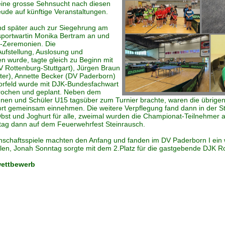
 eine grosse Sehnsucht nach diesen
ude auf künftige Veranstaltungen.
d später auch zur Siegehrung am
portwartin Monika Bertram an und
d-Zeremonien. Die
ufstellung, Auslosung und
n wurde, tagte gleich zu Beginn mit
V Rottenburg-Stuttgart), Jürgen Braun
ter), Annette Becker (DV Paderborn)
orfeld wurde mit DJK-Bundesfachwart
prochen und geplant. Neben dem
innen und Schüler U15 tagsüber zum Turnier brachte, waren die übrigen
rt gemeinsam einnehmen. Die weitere Verpflegung fand dann in der Sta
bst und Joghurt für alle, zweimal wurden die Championat-Teilnehmer a
ag dann auf dem Feuerwehrfest Steinrausch.
Mannschaftsspiele machten den Anfang und fanden im DV Paderborn I ei
ielen, Jonah Sonntag sorgte mit dem 2.Platz für die gastgebende DJK R
wettbewerb