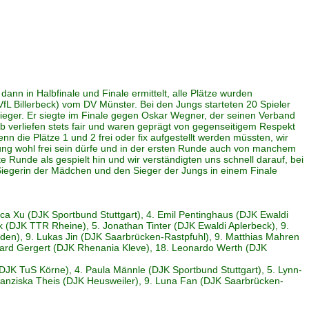
n in Halbfinale und Finale ermittelt, alle Plätze wurden
fL Billerbeck) vom DV Münster. Bei den Jungs starteten 20 Spieler
Sieger. Er siegte im Finale gegen Oskar Wegner, der seinen Verband
b verliefen stets fair und waren geprägt von gegenseitigem Respekt
enn die Plätze 1 und 2 frei oder fix aufgestellt werden müssten, wir
ellung wohl frei sein dürfe und in der ersten Runde auch von manchem
 Runde als gespielt hin und wir verständigten uns schnell darauf, bei
Siegerin der Mädchen und den Sieger der Jungs in einem Finale
uca Xu (DJK Sportbund Stuttgart), 4. Emil Pentinghaus (DJK Ewaldi
k (DJK TTR Rheine), 5. Jonathan Tinter (DJK Ewaldi Aplerbeck), 9.
oden), 9. Lukas Jin (DJK Saarbrücken-Rastpfuhl), 9. Matthias Mahren
nnard Gergert (DJK Rhenania Kleve), 18. Leonardo Werth (DJK
(DJK TuS Körne), 4. Paula Männle (DJK Sportbund Stuttgart), 5. Lynn-
 Franziska Theis (DJK Heusweiler), 9. Luna Fan (DJK Saarbrücken-