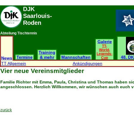
DJK
Saarlouis-
Roden
Abteilung Tischtennis
Galerie
TT-
World-
Training
Legends-
Termine
& mehr
Mannschaften
48. DK
News
Cup
TT Allgemein
Ankündigungen
Vier neue Vereinsmitglieder
Familie Richter mit Emma, Paula, Christina und Thomas haben sic
angeschlossen. Herzlich Willkommen, wir wünschen auch euch vi
zurück