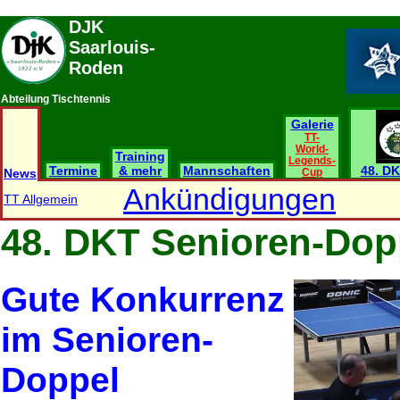
DJK
Saarlouis-
Roden
Abteilung Tischtennis
Galerie
TT-
World-
Training
Legends-
Termine
& mehr
Mannschaften
48. DK
News
Cup
Ankündigungen
TT Allgemein
48. DKT Senioren-Dop
Gute Konkurrenz
im Senioren-
Doppel